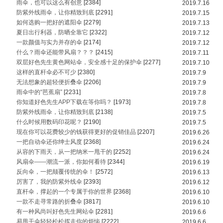
雨伞，也可以这么有创意
[2384]
2019.7.16
防紫外线雨伞，让你精致到底
[2291]
2019.7.15
如何选购一把好的遮阳伞
[2279]
2019.7.13
夏日出行利器，防晒全靠它
[2322]
2019.7.12
一款颜值与实力并存的伞
[2174]
2019.7.12
什么？雨伞还能带风扇？？？
[2415]
2019.7.11
双层好色先生黄色网站伞，安全感十足的保护伞
[2277]
2019.7.10
这样的直杆伞必不可少
[2380]
2019.7.9
无法想象的超轻便折叠伞
[2206]
2019.7.9
雨伞中的“芭蕉扇”
[2231]
2019.7.8
你知道好色先生APP下载在等你吗？
[1973]
2019.7.8
防紫外线雨伞，让你精致到底
[2138]
2019.7.5
什么时候用数码印花呢？
[2190]
2019.7.5
现在你可以花费较少的钱获得更好的促销佳品
[2207]
2019.6.26
一把自动伞还你绅士风度
[2368]
2019.6.24
从容的下雨天，从一把纳米一甩干的
[2252]
2019.6.24
风扇伞——潮流一派，你如何看待
[2344]
2019.6.19
反向伞，一把颠覆传统的伞！
[2572]
2019.6.13
厉害了，我的防紫外线伞
[2393]
2019.6.12
直杆伞，撑起的一个专属于你的世界
[2368]
2019.6.10
一款不走寻常路的折叠伞
[3817]
2019.6.10
有一种风尚叫好色先生网站伞
[2281]
2019.6.6
易甩干伞轻轻松松挥走你的烦恼
[2222]
2019.6.6