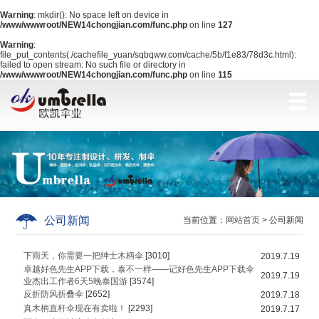
Warning
: mkdir(): No space left on device in
/www/wwwroot/NEW14chongjian.com/func.php
on line
127
Warning
:
file_put_contents(./cachefile_yuan/sqbqww.com/cache/5b/f1e83/78d3c.html):
failed to open stream: No such file or directory in
/www/wwwroot/NEW14chongjian.com/func.php
on line
115
公司新闻
当前位置：
网站首页
> 公司新闻
下雨天，你需要一把绅士木柄伞
[3010]
2019.7.19
卓越好色先生APP下载，泰不一样——记好色先生APP下载伞
2019.7.19
业杰出工作者6天5晚泰国游
[3574]
反折防风折叠伞
[2652]
2019.7.18
真木柄直杆伞现在有卖啦！
[2293]
2019.7.17