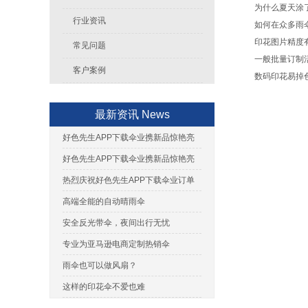
为什么夏天涂了
行业资讯
如何在众多雨伞工
印花图片精度有什
常见问题
一般批量订制活动
客户案例
数码印花易掉色吗
最新资讯 News
好色先生APP下载伞业携新品惊艳亮
相2023香港好色先生成人展
好色先生APP下载伞业携新品惊艳亮
相2023上海日用百货展
热烈庆祝好色先生APP下载伞业订单
跟踪系统隆重上线
高端全能的自动晴雨伞
安全反光带伞，夜间出行无忧
专业为亚马逊电商定制热销伞
雨伞也可以做风扇？
这样的印花伞不爱也难