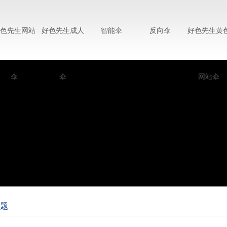
色先生网站
好色先生成人
智能伞
反向伞
好色先生黄
伞
伞
网站伞
题